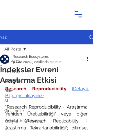
Yazı
All Posts
Research Ecosystems
All Posts
9 Oca 2024
5 dakikada okunur
İndeksler Evreni
Teknoloji
Araştırma Etkisi
Araştırma
Research Reproducibility 
(Detaylı 
Bilim
Bilgi için Tıklayınız)
AI
"Research Reproducibility - Araştırma 
Girişimcilik
Yeniden Üretilebilirliği" veya diğer 
Prompt Engineering
adıyla "Research Replicability - 
Araştırma Tekrarlanabilirliği"; bilimsel 