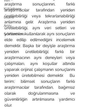
Veri
araştırma sonuçlarının, farklı 
Kütüphane
araştırmacılar tarafından yeniden 
üretilebilirliği veya tekrarlanabilirliği 
Lisans
anlamına gelir. Araştırma yeniden 
Arşiv
üretilebilirliği, aynı veri setleri ve 
yöntemler kullanılarak aynı sonuçların 
Sınıflandırma
elde edilip edilmediğini incelemek 
demektir. Başka bir deyişle araştırma 
yeniden üretilebilirliği; farklı bir 
araştırmacının aynı deneyleri veya 
çalışmaları, aynı koşullar altında 
yaparak orijinal çalışmanın sonuçlarını 
yeniden üretebilmesi demektir.  Bu 
terim; bilimsel sonuçların farklı 
araştırmacılar tarafından, bağımsız 
olarak doğrulanmasına ve 
güvenilirliğin artırılmasına yardımcı 
olur. 