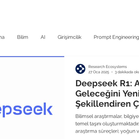
 Tanıyın
GCRIS Ürün Ailesi
Referanslar
Kuruma Öze
ma
Bilim
AI
Girişimcilik
Prompt Engineerin
şiv
Sınıflandırma
Research Ecosystems
27 Oca 2025
3 dakikada ok
Deepseek R1: A
Geleceğini Yen
Şekillendiren
Bilimsel araştırmalar, bilgiy
temel taşını oluşturmaktad
araştırma süreçleri; yoğun ve