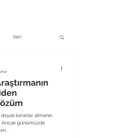
l Sunum
Ekibimizi Tanıyın
Blog
İletişim
g
Veri
unur
raştırmanın
iden
 Çözüm
e dayalı kararlar almanın
ır. Ancak günümüzde
ri...