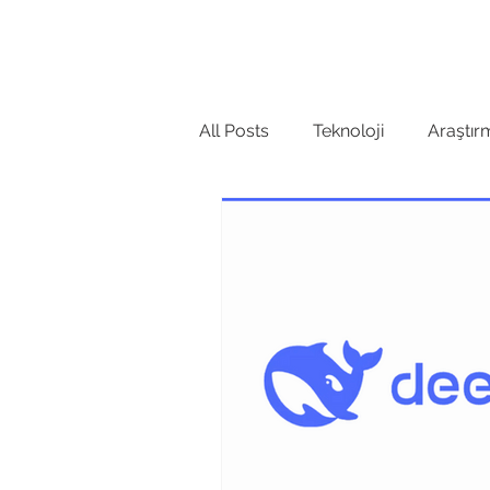
Anasayfa
Hakkında
GCRIS'i
All Posts
Teknoloji
Araştır
Kütüphane
Lisans
Ar