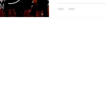
Research Ecosystems'i takip edin et
©2026 GCRIS, tüm hakları saklıdır. Research Ecosystems tarafından yapıldı.