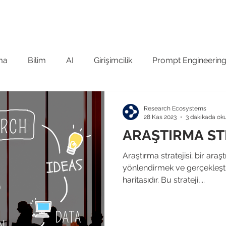
 Tanıyın
GCRIS Ürün Ailesi
Referanslar
Kuruma Öze
ma
Bilim
AI
Girişimcilik
Prompt Engineerin
şiv
Sınıflandırma
Research Ecosystems
28 Kas 2023
3 dakikada ok
ARAŞTIRMA ST
Araştırma stratejisi; bir ara
yönlendirmek ve gerçekleşti
haritasıdır. Bu strateji,...