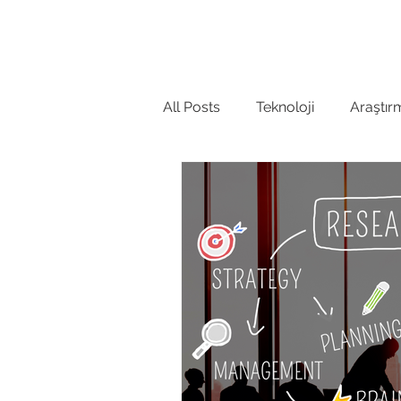
Anasayfa
Hakkında
GCRIS'i
All Posts
Teknoloji
Araştır
Kütüphane
Lisans
Ar