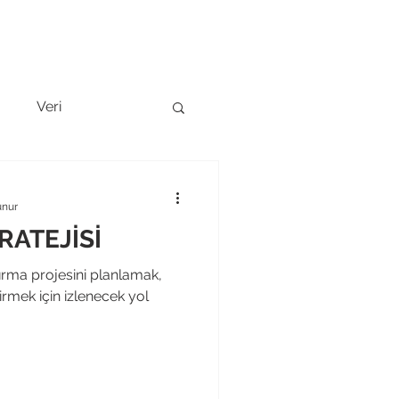
l Sunum
Ekibimizi Tanıyın
Blog
İletişim
g
Veri
unur
RATEJİSİ
ştırma projesini planlamak,
rmek için izlenecek yol