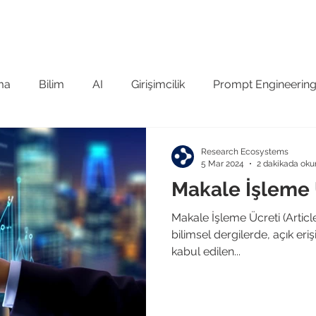
 Tanıyın
GCRIS Ürün Ailesi
Referanslar
Kuruma Öze
ma
Bilim
AI
Girişimcilik
Prompt Engineerin
şiv
Sınıflandırma
Research Ecosystems
5 Mar 2024
2 dakikada oku
Makale İşleme 
Makale İşleme Ücreti (Artic
bilimsel dergilerde, açık er
kabul edilen...