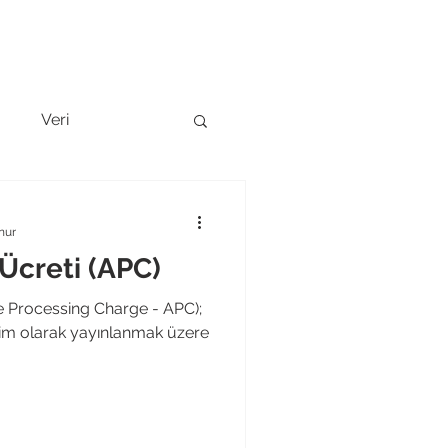
l Sunum
Ekibimizi Tanıyın
Blog
İletişim
g
Veri
nur
Ücreti (APC)
le Processing Charge - APC);
işim olarak yayınlanmak üzere