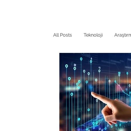
Anasayfa
Hakkında
GCRIS'i
All Posts
Teknoloji
Araştır
Kütüphane
Lisans
Ar