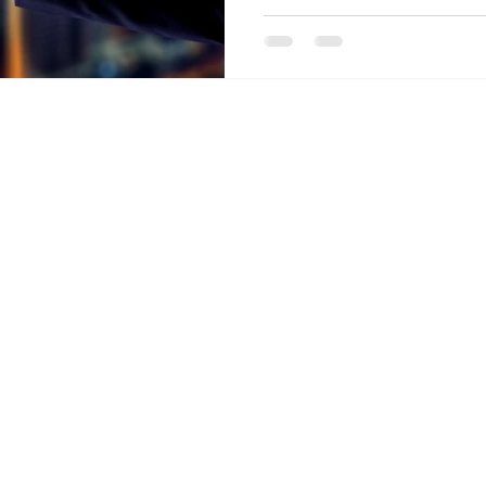
Research Ecosystems'i takip edin et
©2026 GCRIS, tüm hakları saklıdır. Research Ecosystems tarafından yapıldı.