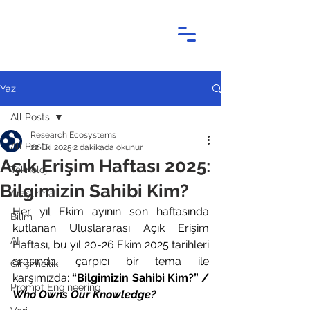
Yazı
All Posts
Research Ecosystems
All Posts
22 Eki 2025
2 dakikada okunur
Açık Erişim Haftası 2025:
Teknoloji
Bilgimizin Sahibi Kim?
Araştırma
Her yıl Ekim ayının son haftasında 
Bilim
kutlanan Uluslararası Açık Erişim 
AI
Haftası, bu yıl 20-26 Ekim 2025 tarihleri 
arasında, çarpıcı bir tema ile 
Girişimcilik
karşımızda:
 “Bilgimizin Sahibi Kim?” / 
Prompt Engineering
Who Owns Our Knowledge?