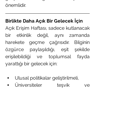
önemlidir.
Birlikte Daha Açık Bir Gelecek İçin
Açık Erişim Haftası, sadece kutlanacak 
bir etkinlik değil, aynı zamanda 
harekete geçme çağrısıdır. Bilginin 
özgürce paylaşıldığı, eşit şekilde 
erişilebildiği ve toplumsal fayda 
yarattığı bir gelecek için:
Ulusal politikalar geliştirilmeli,
Üniversiteler teşvik ve 
değerlendirme sistemlerini açık 
erişimi destekleyecek şekilde 
düzenlemeli,
Altyapı sorunları giderilmeli,
Bilgiye erişimdeki bariyerler 
kaldırılmalıdır.