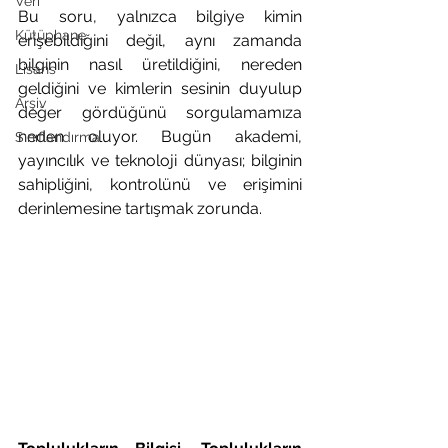
Veri
Bu soru, yalnızca bilgiye kimin 
Kütüphane
erişebildiğini değil, aynı zamanda 
bilginin nasıl üretildiğini, nereden 
Lisans
geldiğini ve kimlerin sesinin duyulup 
Arşiv
değer gördüğünü sorgulamamıza 
neden oluyor. Bugün akademi, 
Sınıflandırma
yayıncılık ve teknoloji dünyası; bilginin 
sahipliğini, kontrolünü ve erişimini 
derinlemesine tartışmak zorunda.