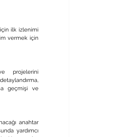
çin ilk izlenimi 
nim vermek için 
 projelerini 
etaylandırma, 
rma geçmişi ve 
nacağı anahtar 
sunda yardımcı 