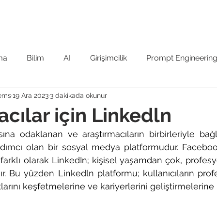
 Tanıyın
GCRIS Ürün Ailesi
Referanslar
Kuruma Öze
ma
Bilim
AI
Girişimcilik
Prompt Engineerin
tems
19 Ara 2023
3 dakikada okunur
şiv
Sınıflandırma
acılar için Linkedln
ına odaklanan ve araştırmacıların birbirleriyle bağl
rdımcı olan bir sosyal medya platformudur. Faceboo
 farklı olarak LinkedIn; kişisel yaşamdan çok, profesy
r. Bu yüzden Linkedln platformu; kullanıcıların profes
tlarını keşfetmelerine ve kariyerlerini geliştirmelerine