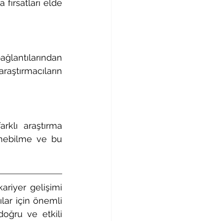
fırsatları elde 
ğlantılarından 
aştırmacıların 
rklı araştırma 
inebilme ve bu 
riyer gelişimi 
ılar için önemli 
oğru ve etkili 