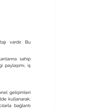
jı vardır. Bu 
nlarına sahip 
i paylaşımı, iş 
el gelişimleri 
lde kullanarak; 
larla bağlantı 