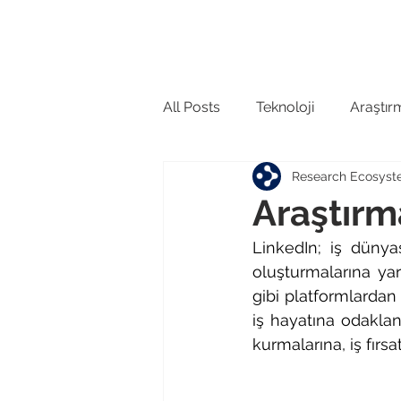
Anasayfa
Hakkında
GCRIS'i
All Posts
Teknoloji
Araştır
Research Ecosys
Kütüphane
Lisans
Ar
Araştırm
LinkedIn; iş dünyas
oluşturmalarına ya
gibi platformlardan
iş hayatına odaklanı
kurmalarına, iş fırsa