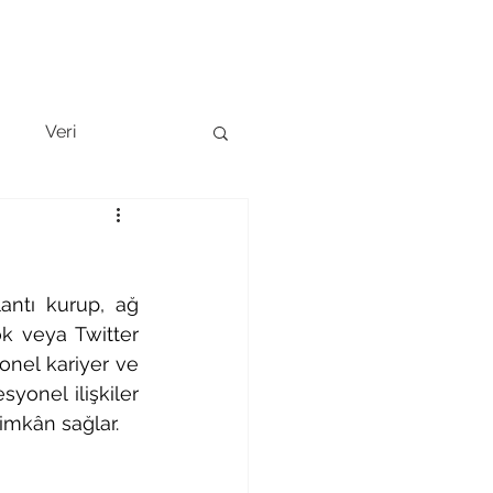
l Sunum
Ekibimizi Tanıyın
Blog
İletişim
g
Veri
antı kurup, ağ 
k veya Twitter 
onel kariyer ve 
yonel ilişkiler 
 imkân sağlar. 