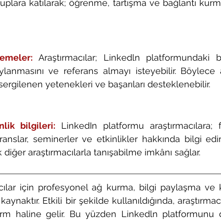
uplara katılarak; öğrenme, tartışma ve bağlantı kurma 
emeler:
Araştırmacılar; Linkedln platformundaki ba
lanmasını ve referans almayı isteyebilir. Böylece ar
sergilenen yetenekleri ve başarıları desteklenebilir.
ik bilgileri:
LinkedIn platformu araştırmacılara; fa
ranslar, seminerler ve etkinlikler hakkında bilgi ed
ak diğer araştırmacılarla tanışabilme imkânı sağlar.
cılar için profesyonel ağ kurma, bilgi paylaşma ve ka
aynaktır. Etkili bir şekilde kullanıldığında, araştırmac
form haline gelir. Bu yüzden Linkedln platformunu d