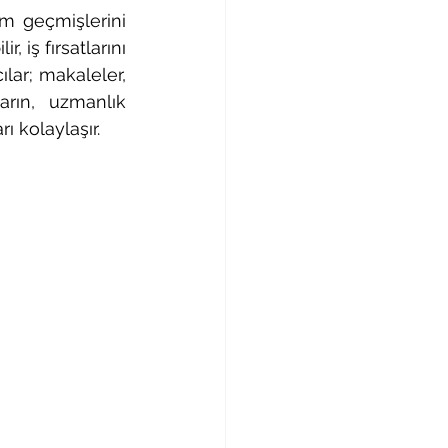
im geçmişlerini 
 iş fırsatlarını 
ılar; makaleler, 
arın, uzmanlık 
ı kolaylaşır. 