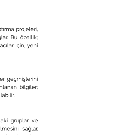
ırma projeleri, 
ar. Bu özellik; 
ılar için, yeni 
er geçmişlerini 
lanan bilgiler; 
abilir.
aki gruplar ve 
mesini sağlar. 