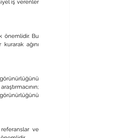
iyel iş verenler 
k önemlidir. Bu 
r kurarak ağını 
 görünürlüğünü 
raştırmacının; 
 görünürlüğünü 
 referanslar ve 
 önemlidir.