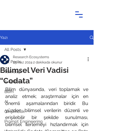
Yazı
All Posts
Research Ecosystems
All Posts
25 Haz 2024
2 dakikada okunur
Bilimsel Veri Vadisi
Teknoloji
“Codata”
Araştırma
Bilim dünyasında, veri toplamak ve 
Bilim
analiz etmek; araştırmalar için en 
AI
önemli aşamalarından biridir. Bu 
yüzden bilimsel verilerin düzenli ve 
Girişimcilik
erişilebilir bir şekilde sunulması, 
Prompt Engineering
bilimsel ilerlemeyi hızlandırmak için 