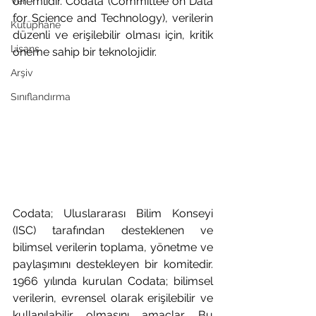
önemlidir. Codata (Committee on Data 
Veri
for Science and Technology), verilerin 
Kütüphane
düzenli ve erişilebilir olması için, kritik 
Lisans
öneme sahip bir teknolojidir. 
Arşiv
Sınıflandırma
Codata; Uluslararası Bilim Konseyi 
(ISC) tarafından desteklenen ve 
bilimsel verilerin toplama, yönetme ve 
paylaşımını destekleyen bir komitedir. 
1966 yılında kurulan Codata; bilimsel 
verilerin, evrensel olarak erişilebilir ve 
kullanılabilir olmasını amaçlar. Bu 