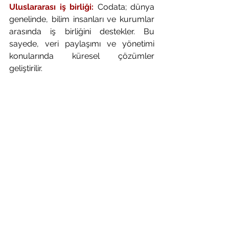
Uluslararası iş birliği:
 Codata; dünya 
genelinde, bilim insanları ve kurumlar 
arasında iş birliğini destekler. Bu 
sayede, veri paylaşımı ve yönetimi 
konularında küresel çözümler 
geliştirilir.
Codata komitesinin, bilim dünyasında 
oynadığı rol; veri yönetimi ve paylaşımı 
konusundaki standartları 
belirlemesiyle kritik bir öneme sahiptir. 
Bilimsel verilerin erişilebilir ve 
kullanılabilir olması, araştırmaların 
doğruluğunu ve güvenilirliğini artırır. 
Sonuç olarak, Codata, bilimsel 
verilerin yönetimi ve paylaşımı 
konusundaki çalışmalarıyla bilim 